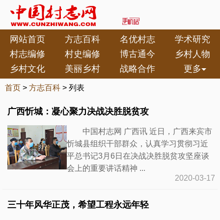
网站首页
方志百科
名优村志
学术研究
村志编修
村史编修
博古通今
乡村人物
乡村文化
美丽乡村
战略合作
更多
首页
>
方志百科
> 列表
广西忻城：凝心聚力决战决胜脱贫攻
中国村志网 广西讯 近日，广西来宾市
忻城县组织干部群众，认真学习贯彻习近
平总书记3月6日在决战决胜脱贫攻坚座谈
会上的重要讲话精神 ...
2020-03-17
三十年风华正茂，希望工程永远年轻