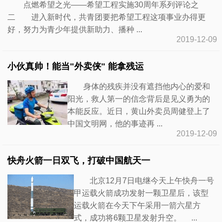
点燃希望之光——希望工程实施30周年系列评论之
二 进入新时代，共青团要把希望工程这项事业办得更
好，努力为青少年提供新助力、播种 ...
2019-12-09
小伙真帅！能当"外卖侠" 能拿残运
身体的残疾并没有遮挡他内心的爱和
阳光，救人第一的信念背后是见义勇为的
本能反应。近日，黄山外卖员周健登上了
中国文明网，他的事迹再 ...
2019-12-09
快舟火箭一日双飞，打破中国航天一
北京12月7日电继今天上午快舟一号
甲运载火箭成功发射一颗卫星后，该型
运载火箭在今天下午采用一箭六星方
式，成功将6颗卫星发射升空。 ...