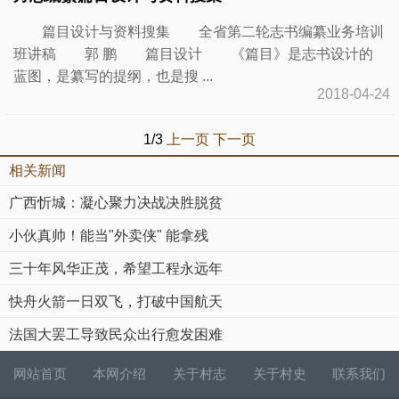
篇目设计与资料搜集 全省第二轮志书编纂业务培训
班讲稿 郭 鹏 篇目设计 《篇目》是志书设计的
蓝图，是纂写的提纲，也是搜 ...
2018-04-24
1/3
上一页
下一页
相关新闻
广西忻城：凝心聚力决战决胜脱贫
小伙真帅！能当"外卖侠" 能拿残
三十年风华正茂，希望工程永远年
快舟火箭一日双飞，打破中国航天
法国大罢工导致民众出行愈发困难
网站首页
本网介绍
关于村志
关于村史
联系我们