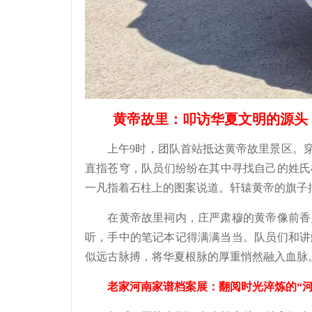
黄帝故里：叩访华夏文明的源头
上午9时，团队首站抵达黄帝故里景区。穿过
直指苍穹，队员们纷纷在其中寻找自己的姓氏根
一凡指着石柱上的图案说道。轩辕黄帝的旗子
在黄帝故里祠内，庄严肃穆的黄帝像前香火
听，手中的笔记本记得满满当当。队员们和讲
似远古脉搏，将华夏根脉的厚重悄然融入血脉
老家河南家谱档案展：翻阅时光淬炼的“河