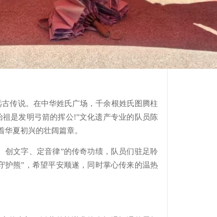
远古传说。在中华姓氏广场，千余根姓氏图腾柱
始祖是发明弓箭的挥公!”文化遗产专业的队员陈
着华夏初兴的壮阔篇章。
创文字、定音律”的传奇功绩，队员们驻足聆
守护熊”，希望平安顺遂，同时掌心传来的温热