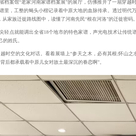
档案馆“老家河南家谱档案展”的展厅，仿佛推开了一扇穿越时
谱里，工整的蝇头小楷记录着中原大地的血脉传承。透过明代
，从家族迁徙路线图中，读懂了河南先民“根在河洛”的迁徙密码
点就能调出全省18个地市的特色家谱，声光电技术让传统谱
己的姓氏。
时空的文化对话。看着展墙上“参天之木，必有其根;怀山之水
字背后都承载着中原儿女对故土最深沉的眷恋啊”。