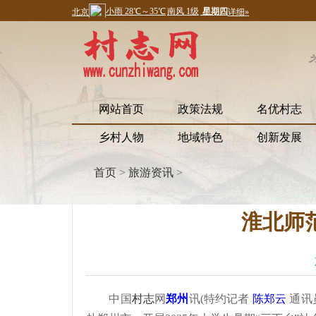
网站首页
政策法规
名优村志
乡村人物
地域特色
创新发展
首页
>
旅游资讯
>
淮北师
中国
村志
网
郑州
讯(特约记者
陈郑云
通讯