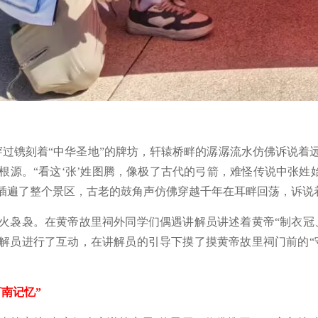
镌刻着“中华圣地”的牌坊，轩辕桥畔的潺潺流水仿佛诉说着
源。“看这‘张’姓图腾，像极了古代的弓箭，难怪传说中张姓
插遍了整个景区，古老的鼓角声仿佛穿越千年在耳畔回荡，诉说
袅袅。在黄帝故里祠外同学们偶遇讲解员讲述着黄帝“制衣冠、
解员进行了互动，在讲解员的引导下摸了摸黄帝故里祠门前的“
。
南记忆”