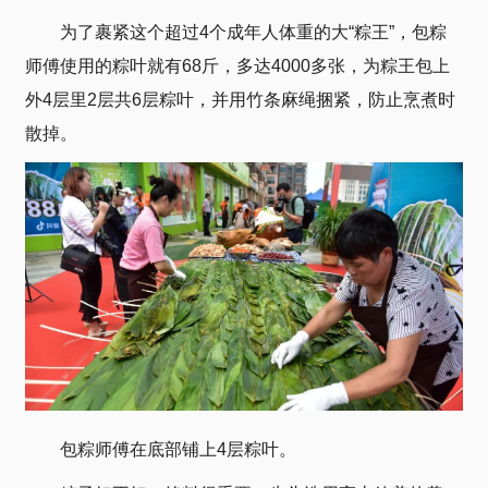
为了裹紧这个超过4个成年人体重的大“粽王”，包粽
师傅使用的粽叶就有68斤，多达4000多张，为粽王包上
外4层里2层共6层粽叶，并用竹条麻绳捆紧，防止烹煮时
散掉。
包粽师傅在底部铺上4层粽叶。