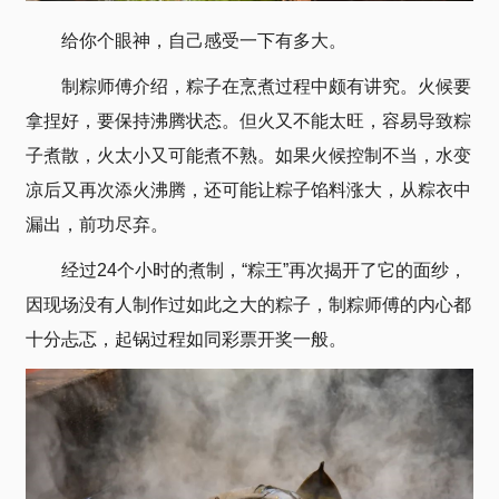
给你个眼神，自己感受一下有多大。
制粽师傅介绍，粽子在烹煮过程中颇有讲究。火候要
拿捏好，要保持沸腾状态。但火又不能太旺，容易导致粽
子煮散，火太小又可能煮不熟。如果火候控制不当，水变
凉后又再次添火沸腾，还可能让粽子馅料涨大，从粽衣中
漏出，前功尽弃。
经过24个小时的煮制，“粽王”再次揭开了它的面纱，
因现场没有人制作过如此之大的粽子，制粽师傅的内心都
十分忐忑，起锅过程如同彩票开奖一般。