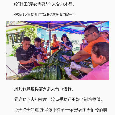
给“粽王”穿衣需要5个人合力才行。
包粽师傅使用竹篾麻绳捆紧“粽王”。
捆扎竹篾也得需要多人合力进行。
看这勒下去的程度，没点手劲还不好当制粽师傅。
今天终于知道“穿得像个粽子一样”形容冬天怕冷的朋