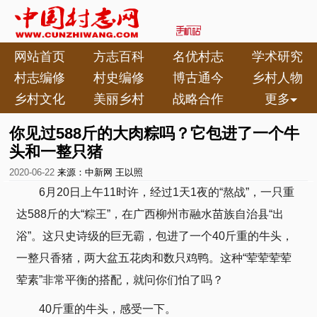
网站首页
方志百科
名优村志
学术研究
村志编修
村史编修
博古通今
乡村人物
乡村文化
美丽乡村
战略合作
更多
你见过588斤的大肉粽吗？它包进了一个牛
头和一整只猪
2020-06-22
来源：中新网
王以照
6月20日上午11时许，经过1天1夜的“熬战”，一只重
达588斤的大“粽王”，在广西柳州市融水苗族自治县“出
浴”。这只史诗级的巨无霸，包进了一个40斤重的牛头，
一整只香猪，两大盆五花肉和数只鸡鸭。这种“荤荤荤荤
荤素”非常平衡的搭配，就问你们怕了吗？
40斤重的牛头，感受一下。