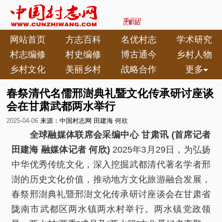
网站首页
方志百科
名优村志
学术研究
村志编修
村史编修
博古通今
乡村人物
乡村文化
美丽乡村
战略合作
更多
春祭清代名儒邢澍典礼暨文化传承研讨座谈
会在甘肃武都两水举行
2025-04-06
来源：中国村志网
田建海 何欣
全球融媒体联席会采编中心 甘肃讯 (
首席记者
田建海 融媒体记者 何欣
)
2025年3月29日，为弘扬
中华优秀传统文化，深入挖掘武都清代著名学者邢
澍的历史文化价值，推动地方文化旅游融合发展，
春祭邢澍典礼暨邢澍文化传承研讨座谈会在甘肃省
陇南市武都区两水镇两水村举行。两水镇党政领