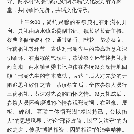
导、两水村“两委”成员及“两水籍”文化爱好者齐聚一
堂，共同缅怀先贤，共话文化传承。
上午9:00，简约肃穆的春祭典礼在邢澍祠开
启。典礼由两水镇党委副书记、镇长潘长青主持。
祭典遵循传统礼仪，通过敬香、献花、恭读祭文、
行鞠躬礼等环节，表达对邢澍先生的崇高敬意和深
切缅怀。在肃穆的气氛中，恭读祭文环节将典礼推
向高潮。两水镇党委书记卢伟在恭读祭文深情地回
顾了邢澍先生的学术成就，表达了后人对先贤的无
限追思和敬仰之情。恭读祭文后，全体参祭人员行
三鞠躬礼，表达对先贤的缅怀之情。祭典礼成后，
参祭人员怀着虔诚的心情参观邢澍祠，在塑像、展
板、碑刻、匾联中体悟邢澍“虚以持己，公以衡
人”的思想境界，讨论“邢轻政简，以平为法守”的为
政之道，传承“博通相资，固陋相踵”的治学精神。